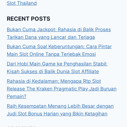
Slot Thailand
RECENT POSTS
Bukan Cuma Jackpot: Rahasia di Balik Proses
Tarikan Dana yang Lancar dan Terjaga
Bukan Cuma Soal Keberuntungan: Cara Pintar
Main Slot Online Tanpa Terjebak Emosi
Dari Hobi Main Game ke Penghasilan Stabil:
Kisah Sukses di Balik Dunia Slot Affiliate
Rahasia di Kedalaman: Mengapa Rtp Slot
Release The Kraken Pragmatic Play Jadi Buruan
Pemain?
Raih Kesempatan Menang Lebih Besar dengan
Judi Slot Bonus Harian yang Bikin Ketagihan