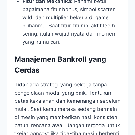
Fitur dan Mekanika:
Pahami betul
bagaimana fitur bonus, simbol scatter,
wild, dan multiplier bekerja di game
pilihanmu. Saat fitur-fitur ini aktif lebih
sering, itulah wujud nyata dari momen
yang kamu cari.
Manajemen Bankroll yang
Cerdas
Tidak ada strategi yang bekerja tanpa
pengelolaan modal yang baik. Tentukan
batas kekalahan dan kemenangan sebelum
mulai. Saat kamu merasa sedang bermain
di mesin yang memberikan hasil konsisten,
patuhi rencana awal. Jangan tergoda untuk
“kejar boncos” jika tiba-tiba mesin berhenti