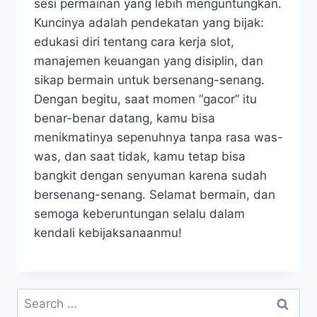
sesi permainan yang lebih menguntungkan.
Kuncinya adalah pendekatan yang bijak:
edukasi diri tentang cara kerja slot,
manajemen keuangan yang disiplin, dan
sikap bermain untuk bersenang-senang.
Dengan begitu, saat momen “gacor” itu
benar-benar datang, kamu bisa
menikmatinya sepenuhnya tanpa rasa was-
was, dan saat tidak, kamu tetap bisa
bangkit dengan senyuman karena sudah
bersenang-senang. Selamat bermain, dan
semoga keberuntungan selalu dalam
kendali kebijaksanaanmu!
Search
for: