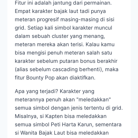
Fitur ini adalah jantung dari permainan.
Empat karakter bajak laut tadi punya
meteran progresif masing-masing di sisi
grid. Setiap kali simbol karakter muncul
dalam sebuah cluster yang menang,
meteran mereka akan terisi. Kalau kamu
bisa mengisi penuh meteran salah satu
karakter sebelum putaran bonus berakhir
(alias sebelum cascading berhenti), maka
fitur Bounty Pop akan diaktifkan.
Apa yang terjadi? Karakter yang
meterannya penuh akan "meledakkan"
semua simbol dengan jenis tertentu di grid.
Misalnya, si Kapten bisa meledakkan
semua simbol Peti Harta Karun, sementara
si Wanita Bajak Laut bisa meledakkan