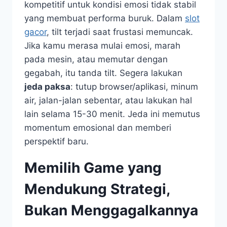
kompetitif untuk kondisi emosi tidak stabil
yang membuat performa buruk. Dalam
slot
gacor
, tilt terjadi saat frustasi memuncak.
Jika kamu merasa mulai emosi, marah
pada mesin, atau memutar dengan
gegabah, itu tanda tilt. Segera lakukan
jeda paksa
: tutup browser/aplikasi, minum
air, jalan-jalan sebentar, atau lakukan hal
lain selama 15-30 menit. Jeda ini memutus
momentum emosional dan memberi
perspektif baru.
Memilih Game yang
Mendukung Strategi,
Bukan Menggagalkannya