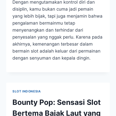
Dengan mengutamakan kontrol diri dan
disiplin, kamu bukan cuma jadi pemain
yang lebih bijak, tapi juga menjamin bahwa
pengalaman bermainmu tetap
menyenangkan dan terhindar dari
penyesalan yang nggak perlu. Karena pada
akhirnya, kemenangan terbesar dalam
bermain slot adalah keluar dari permainan
dengan senyuman dan kepala dingin.
SLOT INDONESIA
Bounty Pop: Sensasi Slot
Bertema Bajak Laut yang