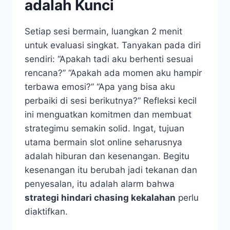
adalah Kunci
Setiap sesi bermain, luangkan 2 menit
untuk evaluasi singkat. Tanyakan pada diri
sendiri: “Apakah tadi aku berhenti sesuai
rencana?” “Apakah ada momen aku hampir
terbawa emosi?” “Apa yang bisa aku
perbaiki di sesi berikutnya?” Refleksi kecil
ini menguatkan komitmen dan membuat
strategimu semakin solid. Ingat, tujuan
utama bermain slot online seharusnya
adalah hiburan dan kesenangan. Begitu
kesenangan itu berubah jadi tekanan dan
penyesalan, itu adalah alarm bahwa
strategi hindari chasing kekalahan
perlu
diaktifkan.