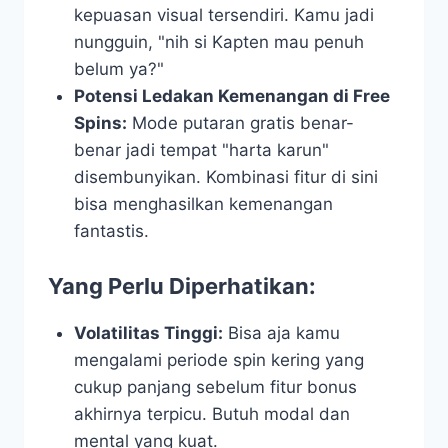
kepuasan visual tersendiri. Kamu jadi
nungguin, "nih si Kapten mau penuh
belum ya?"
Potensi Ledakan Kemenangan di Free
Spins:
Mode putaran gratis benar-
benar jadi tempat "harta karun"
disembunyikan. Kombinasi fitur di sini
bisa menghasilkan kemenangan
fantastis.
Yang Perlu Diperhatikan:
Volatilitas Tinggi:
Bisa aja kamu
mengalami periode spin kering yang
cukup panjang sebelum fitur bonus
akhirnya terpicu. Butuh modal dan
mental yang kuat.