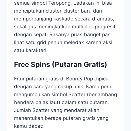
semua simbol Teropong. Ledakan ini bisa
menciptakan cluster-cluster baru dan
memperpanjang kaskade secara dramatis,
sekaligus meningkatkan multiplier progresif
dengan cepat. Rasanya puas banget pas
lihat satu grid penuh meledak karena aksi
satu karakter!
Free Spins (Putaran Gratis)
Fitur putaran gratis di Bounty Pop dipicu
dengan cara yang cukup unik. Kamu perlu
mengumpulkan simbol Scatter (berlambang
bendera bajak laut) dalam satu putaran.
Jumlah Scatter yang mendarat akan
menentukan berapa putaran gratis yang
kamu dapat: