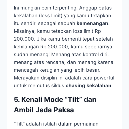
Ini mungkin poin terpenting. Anggap batas
kekalahan (loss limit) yang kamu tetapkan
itu sendiri sebagai sebuah
kemenangan
.
Misalnya, kamu tetapkan loss limit Rp
200.000. Jika kamu berhenti tepat setelah
kehilangan Rp 200.000, kamu sebenarnya
sudah menang! Menang atas kontrol diri,
menang atas rencana, dan menang karena
mencegah kerugian yang lebih besar.
Merayakan disiplin ini adalah cara powerful
untuk memutus siklus
chasing kekalahan
.
5. Kenali Mode “Tilt” dan
Ambil Jeda Paksa
“Tilt” adalah istilah dalam permainan