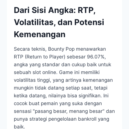
Dari Sisi Angka: RTP,
Volatilitas, dan Potensi
Kemenangan
Secara teknis, Bounty Pop menawarkan
RTP (Return to Player) sebesar 96.07%,
angka yang standar dan cukup baik untuk
sebuah slot online. Game ini memiliki
volatilitas tinggi, yang artinya kemenangan
mungkin tidak datang setiap saat, tetapi
ketika datang, nilainya bisa signifikan. Ini
cocok buat pemain yang suka dengan
sensasi "pasang besar, menang besar" dan
punya strategi pengelolaan bankroll yang
baik.