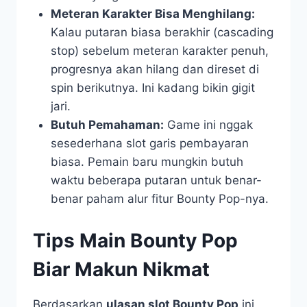
Meteran Karakter Bisa Menghilang:
Kalau putaran biasa berakhir (cascading
stop) sebelum meteran karakter penuh,
progresnya akan hilang dan direset di
spin berikutnya. Ini kadang bikin gigit
jari.
Butuh Pemahaman:
Game ini nggak
sesederhana slot garis pembayaran
biasa. Pemain baru mungkin butuh
waktu beberapa putaran untuk benar-
benar paham alur fitur Bounty Pop-nya.
Tips Main Bounty Pop
Biar Makun Nikmat
Berdasarkan
ulasan slot Bounty Pop
ini,