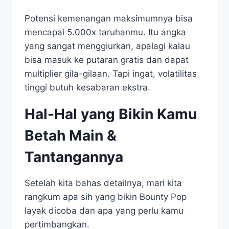
Potensi kemenangan maksimumnya bisa
mencapai 5.000x taruhanmu. Itu angka
yang sangat menggiurkan, apalagi kalau
bisa masuk ke putaran gratis dan dapat
multiplier gila-gilaan. Tapi ingat, volatilitas
tinggi butuh kesabaran ekstra.
Hal-Hal yang Bikin Kamu
Betah Main &
Tantangannya
Setelah kita bahas detailnya, mari kita
rangkum apa sih yang bikin Bounty Pop
layak dicoba dan apa yang perlu kamu
pertimbangkan.