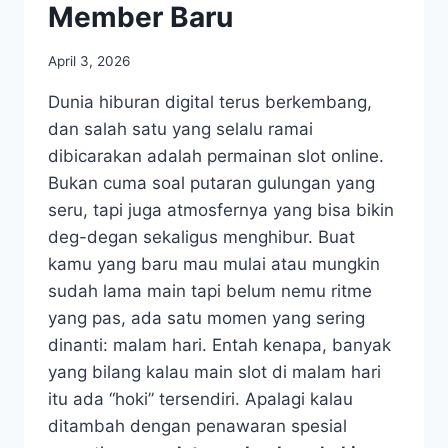
Member Baru
April 3, 2026
Dunia hiburan digital terus berkembang,
dan salah satu yang selalu ramai
dibicarakan adalah permainan slot online.
Bukan cuma soal putaran gulungan yang
seru, tapi juga atmosfernya yang bisa bikin
deg-degan sekaligus menghibur. Buat
kamu yang baru mau mulai atau mungkin
sudah lama main tapi belum nemu ritme
yang pas, ada satu momen yang sering
dinanti: malam hari. Entah kenapa, banyak
yang bilang kalau main slot di malam hari
itu ada “hoki” tersendiri. Apalagi kalau
ditambah dengan penawaran spesial