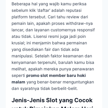
Beberapa hal yang wajib kamu periksa
sebelum klik ‘daftar’ adalah reputasi
platform tersebut. Cari tahu review dari
pemain lain, apakah proses withdraw-nya
lancar, dan layanan customernya responsif
atau tidak. Lisensi resmi juga jadi poin
krusial; ini menjamin bahwa permainan
yang disediakan fair dan tidak ada
manipulasi. Setelah faktor keamanan dan
kenyamanan terpenuhi, barulah kamu bisa
melihat, apakah mereka punya penawaran
seperti
promo slot member baru hoki
malam
yang benar-benar menguntungkan
dan syaratnya tidak berbelit-belit.
Jenis-Jenis Slot yang Cocok