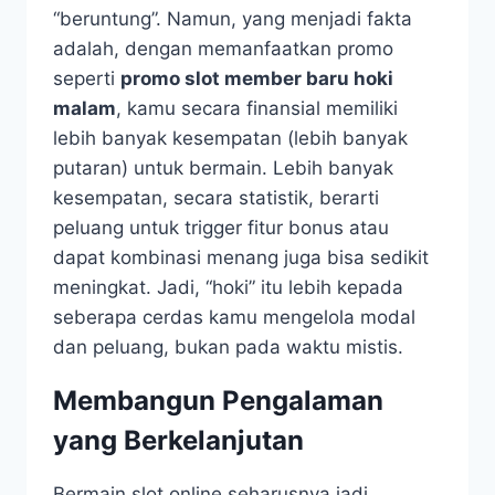
“beruntung”. Namun, yang menjadi fakta
adalah, dengan memanfaatkan promo
seperti
promo slot member baru hoki
malam
, kamu secara finansial memiliki
lebih banyak kesempatan (lebih banyak
putaran) untuk bermain. Lebih banyak
kesempatan, secara statistik, berarti
peluang untuk trigger fitur bonus atau
dapat kombinasi menang juga bisa sedikit
meningkat. Jadi, “hoki” itu lebih kepada
seberapa cerdas kamu mengelola modal
dan peluang, bukan pada waktu mistis.
Membangun Pengalaman
yang Berkelanjutan
Bermain slot online seharusnya jadi