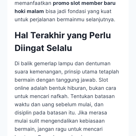
memanfaatkan
promo slot member baru
hoki malam
bisa jadi fondasi yang kuat
untuk perjalanan bermainmu selanjutnya.
Hal Terakhir yang Perlu
Diingat Selalu
Di balik gemerlap lampu dan dentuman
suara kemenangan, prinsip utama tetaplah
bermain dengan tanggung jawab. Slot
online adalah bentuk hiburan, bukan cara
untuk mencari nafkah. Tentukan batasan
waktu dan uang sebelum mulai, dan
disiplin pada batasan itu. Jika merasa
mulai sulit mengendalikan kebiasaan
bermain, jangan ragu untuk mencari