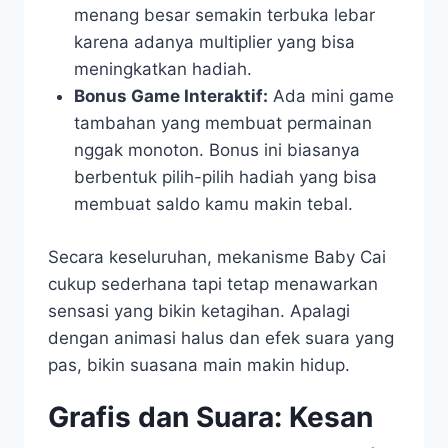
menang besar semakin terbuka lebar
karena adanya multiplier yang bisa
meningkatkan hadiah.
Bonus Game Interaktif:
Ada mini game
tambahan yang membuat permainan
nggak monoton. Bonus ini biasanya
berbentuk pilih-pilih hadiah yang bisa
membuat saldo kamu makin tebal.
Secara keseluruhan, mekanisme Baby Cai
cukup sederhana tapi tetap menawarkan
sensasi yang bikin ketagihan. Apalagi
dengan animasi halus dan efek suara yang
pas, bikin suasana main makin hidup.
Grafis dan Suara: Kesan