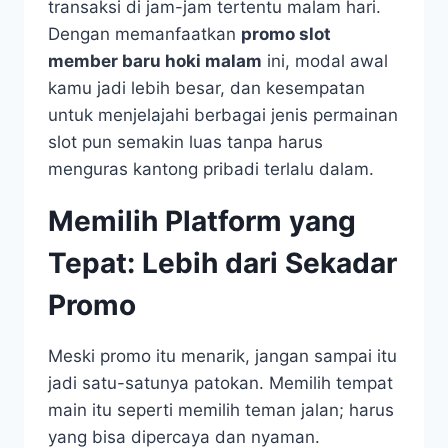
transaksi di jam-jam tertentu malam hari.
Dengan memanfaatkan
promo slot
member baru hoki malam
ini, modal awal
kamu jadi lebih besar, dan kesempatan
untuk menjelajahi berbagai jenis permainan
slot pun semakin luas tanpa harus
menguras kantong pribadi terlalu dalam.
Memilih Platform yang
Tepat: Lebih dari Sekadar
Promo
Meski promo itu menarik, jangan sampai itu
jadi satu-satunya patokan. Memilih tempat
main itu seperti memilih teman jalan; harus
yang bisa dipercaya dan nyaman.