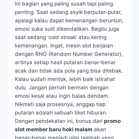
Ini bagian yang paling susah tapi paling
penting. Saat sedang asyik berputar-putar,
apalagi kalau dapat kemenangan beruntun,
emosi suka sulit dikendalikan. Begitu juga
saat sedang ‘cold streak’ atau kering
kemenangan. Ingat, mesin slot berjalan
dengan RNG (Random Number Generator),
artinya setiap hasil putaran benar-benar
acak dan tidak ada pola yang bisa ditebak.
Kalau sudah mentok, lebih baik istirahat
dulu. Jangan pernah bermain dengan
emosi kesal atau ingin balas dendam.
Nikmati saja prosesnya, anggap tiap
putaran adalah sebuah tiket hiburan.
Dengan pendekatan ini, bonus dari
promo
slot member baru hoki malam
akan
benar-benar menjadi nilai tambah yang