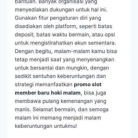
bantuan. Banyak organisasi yang
menyediakan dukungan untuk hal ini.
Gunakan fitur pengaturan diri yang
disediakan oleh platform, seperti batas
deposit, batas waktu bermain, atau opsi
untuk mengistirahatkan akun sementara.
Dengan begitu, malam-malam kamu bisa
tetap menjadi saat yang menyenangkan
untuk bersantai dan mungkin, dengan
sedikit sentuhan keberuntungan dan
strategi memanfaatkan
promo slot
member baru hoki malam
, bisa juga
membawa pulang kemenangan yang
manis. Selamat bermain, dan semoga
malam ini memang menjadi malam
keberuntungan untukmu!