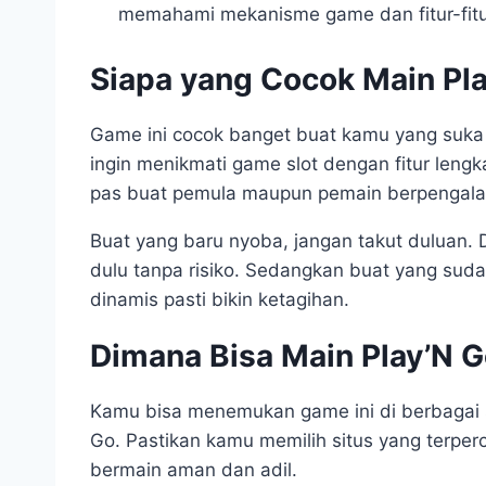
memahami mekanisme game dan fitur-fitu
Siapa yang Cocok Main Pl
Game ini cocok banget buat kamu yang suka d
ingin menikmati game slot dengan fitur lengk
pas buat pemula maupun pemain berpengalam
Buat yang baru nyoba, jangan takut duluan
dulu tanpa risiko. Sedangkan buat yang sudah
dinamis pasti bikin ketagihan.
Dimana Bisa Main Play’N 
Kamu bisa menemukan game ini di berbagai si
Go. Pastikan kamu memilih situs yang terpe
bermain aman dan adil.