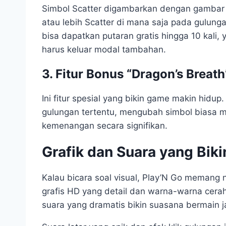
Simbol Scatter digambarkan dengan gambar 
atau lebih Scatter di mana saja pada gulunga
bisa dapatkan putaran gratis hingga 10 kal
harus keluar modal tambahan.
3. Fitur Bonus “Dragon’s Breath
Ini fitur spesial yang bikin game makin hidup
gulungan tertentu, mengubah simbol biasa me
kemenangan secara signifikan.
Grafik dan Suara yang Bik
Kalau bicara soal visual, Play’N Go memang
grafis HD yang detail dan warna-warna cerah
suara yang dramatis bikin suasana bermain j