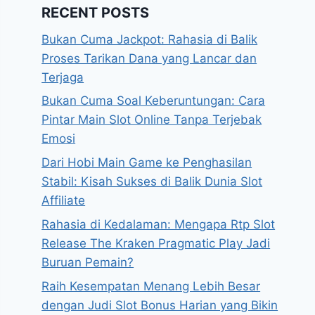
RECENT POSTS
Bukan Cuma Jackpot: Rahasia di Balik
Proses Tarikan Dana yang Lancar dan
Terjaga
Bukan Cuma Soal Keberuntungan: Cara
Pintar Main Slot Online Tanpa Terjebak
Emosi
Dari Hobi Main Game ke Penghasilan
Stabil: Kisah Sukses di Balik Dunia Slot
Affiliate
Rahasia di Kedalaman: Mengapa Rtp Slot
Release The Kraken Pragmatic Play Jadi
Buruan Pemain?
Raih Kesempatan Menang Lebih Besar
dengan Judi Slot Bonus Harian yang Bikin