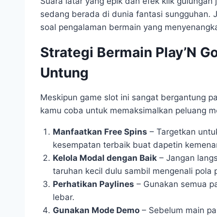
Suara latar yang epik dan efek klik gulunga
sedang berada di dunia fantasi sungguhan. J
soal pengalaman bermain yang menyenangk
Strategi Bermain Play’N G
Untung
Meskipun game slot ini sangat bergantung p
kamu coba untuk memaksimalkan peluang m
Manfaatkan Free Spins
– Targetkan untuk
kesempatan terbaik buat dapetin kemena
Kelola Modal dengan Baik
– Jangan langs
taruhan kecil dulu sambil mengenali pola
Perhatikan Paylines
– Gunakan semua pay
lebar.
Gunakan Mode Demo
– Sebelum main pak