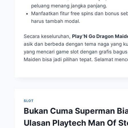
peluang menang jangka panjang.
Manfaatkan fitur free spins dan bonus 
harus tambah modal.
Secara keseluruhan,
Play’N Go Dragon Maid
asik dan berbeda dengan tema naga yang kua
yang mencari game slot dengan grafis bagu
Maiden bisa jadi pilihan tepat. Selamat men
SLOT
Bukan Cuma Superman Bia
Ulasan Playtech Man Of St