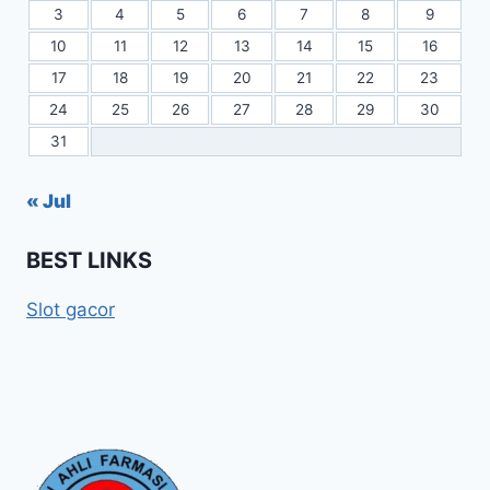
3
4
5
6
7
8
9
10
11
12
13
14
15
16
17
18
19
20
21
22
23
24
25
26
27
28
29
30
31
« Jul
BEST LINKS
Slot gacor