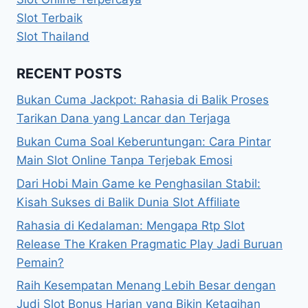
Slot Terbaik
Slot Thailand
RECENT POSTS
Bukan Cuma Jackpot: Rahasia di Balik Proses
Tarikan Dana yang Lancar dan Terjaga
Bukan Cuma Soal Keberuntungan: Cara Pintar
Main Slot Online Tanpa Terjebak Emosi
Dari Hobi Main Game ke Penghasilan Stabil:
Kisah Sukses di Balik Dunia Slot Affiliate
Rahasia di Kedalaman: Mengapa Rtp Slot
Release The Kraken Pragmatic Play Jadi Buruan
Pemain?
Raih Kesempatan Menang Lebih Besar dengan
Judi Slot Bonus Harian yang Bikin Ketagihan