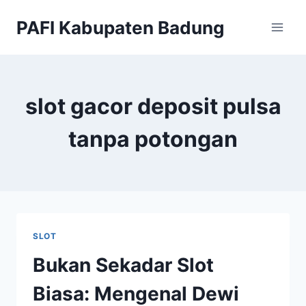
Skip
PAFI Kabupaten Badung
to
content
slot gacor deposit pulsa
tanpa potongan
SLOT
Bukan Sekadar Slot
Biasa: Mengenal Dewi