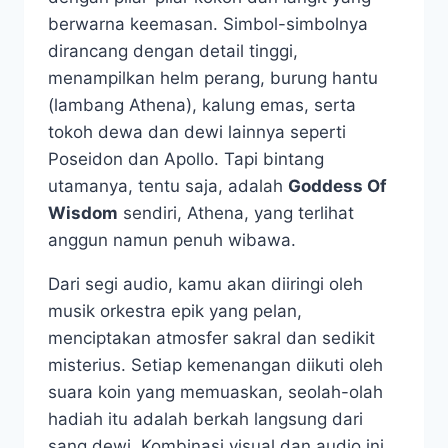
berwarna keemasan. Simbol-simbolnya
dirancang dengan detail tinggi,
menampilkan helm perang, burung hantu
(lambang Athena), kalung emas, serta
tokoh dewa dan dewi lainnya seperti
Poseidon dan Apollo. Tapi bintang
utamanya, tentu saja, adalah
Goddess Of
Wisdom
sendiri, Athena, yang terlihat
anggun namun penuh wibawa.
Dari segi audio, kamu akan diiringi oleh
musik orkestra epik yang pelan,
menciptakan atmosfer sakral dan sedikit
misterius. Setiap kemenangan diikuti oleh
suara koin yang memuaskan, seolah-olah
hadiah itu adalah berkah langsung dari
sang dewi. Kombinasi visual dan audio ini