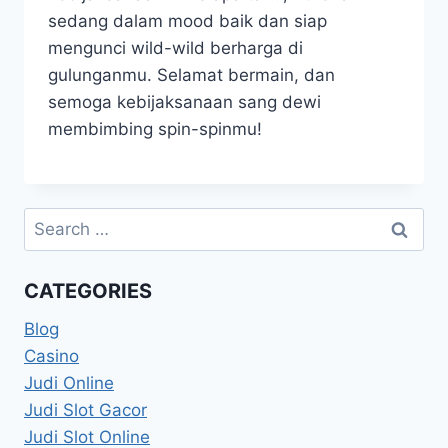
sedang dalam mood baik dan siap
mengunci wild-wild berharga di
gulunganmu. Selamat bermain, dan
semoga kebijaksanaan sang dewi
membimbing spin-spinmu!
Search
for:
CATEGORIES
Blog
Casino
Judi Online
Judi Slot Gacor
Judi Slot Online