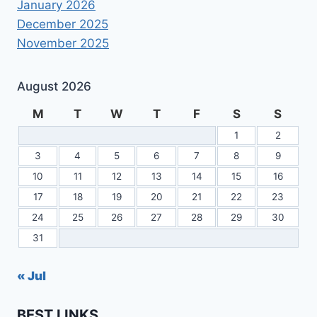
January 2026
December 2025
November 2025
August 2026
M
T
W
T
F
S
S
1
2
3
4
5
6
7
8
9
10
11
12
13
14
15
16
17
18
19
20
21
22
23
24
25
26
27
28
29
30
31
« Jul
BEST LINKS