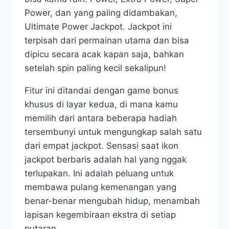
Power, dan yang paling didambakan,
Ultimate Power Jackpot. Jackpot ini
terpisah dari permainan utama dan bisa
dipicu secara acak kapan saja, bahkan
setelah spin paling kecil sekalipun!
Fitur ini ditandai dengan game bonus
khusus di layar kedua, di mana kamu
memilih dari antara beberapa hadiah
tersembunyi untuk mengungkap salah satu
dari empat jackpot. Sensasi saat ikon
jackpot berbaris adalah hal yang nggak
terlupakan. Ini adalah peluang untuk
membawa pulang kemenangan yang
benar-benar mengubah hidup, menambah
lapisan kegembiraan ekstra di setiap
putaran.