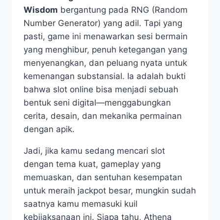
Wisdom
bergantung pada RNG (Random
Number Generator) yang adil. Tapi yang
pasti, game ini menawarkan sesi bermain
yang menghibur, penuh ketegangan yang
menyenangkan, dan peluang nyata untuk
kemenangan substansial. Ia adalah bukti
bahwa slot online bisa menjadi sebuah
bentuk seni digital—menggabungkan
cerita, desain, dan mekanika permainan
dengan apik.
Jadi, jika kamu sedang mencari slot
dengan tema kuat, gameplay yang
memuaskan, dan sentuhan kesempatan
untuk meraih jackpot besar, mungkin sudah
saatnya kamu memasuki kuil
kebijaksanaan ini. Siapa tahu, Athena