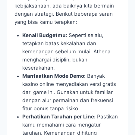
kebijaksanaan, ada baiknya kita bermain
dengan strategi. Berikut beberapa saran
yang bisa kamu terapkan:
Kenali Budgetmu:
Seperti selalu,
tetapkan batas kekalahan dan
kemenangan sebelum mulai. Athena
menghargai disiplin, bukan
keserakahan.
Manfaatkan Mode Demo:
Banyak
kasino online menyediakan versi gratis
dari game ini. Gunakan untuk familiar
dengan alur permainan dan frekuensi
fitur bonus tanpa risiko.
Perhatikan Taruhan per Line:
Pastikan
kamu memahami cara mengatur
taruhan. Kemenangan dihitung