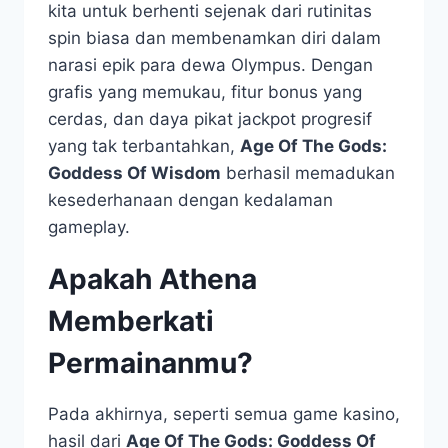
kita untuk berhenti sejenak dari rutinitas
spin biasa dan membenamkan diri dalam
narasi epik para dewa Olympus. Dengan
grafis yang memukau, fitur bonus yang
cerdas, dan daya pikat jackpot progresif
yang tak terbantahkan,
Age Of The Gods:
Goddess Of Wisdom
berhasil memadukan
kesederhanaan dengan kedalaman
gameplay.
Apakah Athena
Memberkati
Permainanmu?
Pada akhirnya, seperti semua game kasino,
hasil dari
Age Of The Gods: Goddess Of