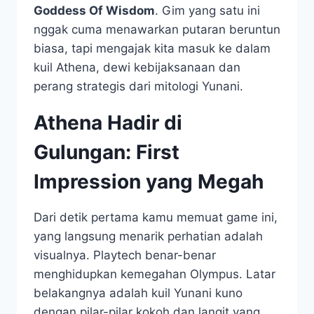
Goddess Of Wisdom
. Gim yang satu ini
nggak cuma menawarkan putaran beruntun
biasa, tapi mengajak kita masuk ke dalam
kuil Athena, dewi kebijaksanaan dan
perang strategis dari mitologi Yunani.
Athena Hadir di
Gulungan: First
Impression yang Megah
Dari detik pertama kamu memuat game ini,
yang langsung menarik perhatian adalah
visualnya. Playtech benar-benar
menghidupkan kemegahan Olympus. Latar
belakangnya adalah kuil Yunani kuno
dengan pilar-pilar kokoh dan langit yang