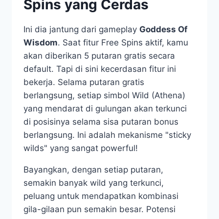
Spins yang Cerdas
Ini dia jantung dari gameplay
Goddess Of
Wisdom
. Saat fitur Free Spins aktif, kamu
akan diberikan 5 putaran gratis secara
default. Tapi di sini kecerdasan fitur ini
bekerja. Selama putaran gratis
berlangsung, setiap simbol Wild (Athena)
yang mendarat di gulungan akan terkunci
di posisinya selama sisa putaran bonus
berlangsung. Ini adalah mekanisme "sticky
wilds" yang sangat powerful!
Bayangkan, dengan setiap putaran,
semakin banyak wild yang terkunci,
peluang untuk mendapatkan kombinasi
gila-gilaan pun semakin besar. Potensi