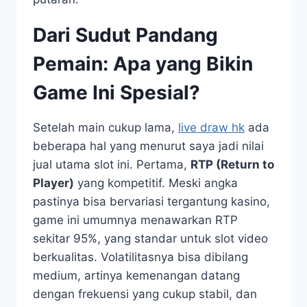
Dari Sudut Pandang
Pemain: Apa yang Bikin
Game Ini Spesial?
Setelah main cukup lama,
live draw hk
ada
beberapa hal yang menurut saya jadi nilai
jual utama slot ini. Pertama,
RTP (Return to
Player)
yang kompetitif. Meski angka
pastinya bisa bervariasi tergantung kasino,
game ini umumnya menawarkan RTP
sekitar 95%, yang standar untuk slot video
berkualitas. Volatilitasnya bisa dibilang
medium, artinya kemenangan datang
dengan frekuensi yang cukup stabil, dan