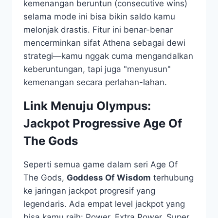
kemenangan beruntun (consecutive wins)
selama mode ini bisa bikin saldo kamu
melonjak drastis. Fitur ini benar-benar
mencerminkan sifat Athena sebagai dewi
strategi—kamu nggak cuma mengandalkan
keberuntungan, tapi juga "menyusun"
kemenangan secara perlahan-lahan.
Link Menuju Olympus:
Jackpot Progressive Age Of
The Gods
Seperti semua game dalam seri Age Of
The Gods,
Goddess Of Wisdom
terhubung
ke jaringan jackpot progresif yang
legendaris. Ada empat level jackpot yang
bisa kamu raih: Power, Extra Power, Super