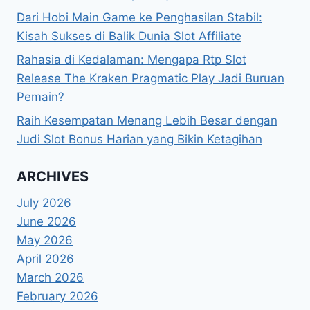
Dari Hobi Main Game ke Penghasilan Stabil:
Kisah Sukses di Balik Dunia Slot Affiliate
Rahasia di Kedalaman: Mengapa Rtp Slot
Release The Kraken Pragmatic Play Jadi Buruan
Pemain?
Raih Kesempatan Menang Lebih Besar dengan
Judi Slot Bonus Harian yang Bikin Ketagihan
ARCHIVES
July 2026
June 2026
May 2026
April 2026
March 2026
February 2026