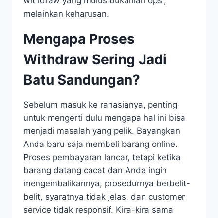
withdraw yang mulus bukanlah opsi,
melainkan keharusan.
Mengapa Proses
Withdraw Sering Jadi
Batu Sandungan?
Sebelum masuk ke rahasianya, penting
untuk mengerti dulu mengapa hal ini bisa
menjadi masalah yang pelik. Bayangkan
Anda baru saja membeli barang online.
Proses pembayaran lancar, tetapi ketika
barang datang cacat dan Anda ingin
mengembalikannya, prosedurnya berbelit-
belit, syaratnya tidak jelas, dan customer
service tidak responsif. Kira-kira sama