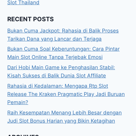
Slot Thailand
RECENT POSTS
Bukan Cuma Jackpot: Rahasia di Balik Proses
Tarikan Dana yang Lancar dan Terjaga
Bukan Cuma Soal Keberuntungan: Cara Pintar
Main Slot Online Tanpa Terjebak Emosi
Dari Hobi Main Game ke Penghasilan Stabil:
Kisah Sukses di Balik Dunia Slot Affiliate
Rahasia di Kedalaman: Mengapa Rtp Slot
Release The Kraken Pragmatic Play Jadi Buruan
Pemain?
Raih Kesempatan Menang Lebih Besar dengan
Judi Slot Bonus Harian yang Bikin Ketagihan