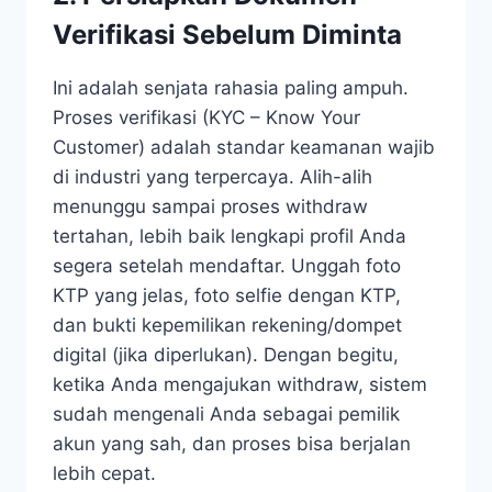
Verifikasi Sebelum Diminta
Ini adalah senjata rahasia paling ampuh.
Proses verifikasi (KYC – Know Your
Customer) adalah standar keamanan wajib
di industri yang terpercaya. Alih-alih
menunggu sampai proses withdraw
tertahan, lebih baik lengkapi profil Anda
segera setelah mendaftar. Unggah foto
KTP yang jelas, foto selfie dengan KTP,
dan bukti kepemilikan rekening/dompet
digital (jika diperlukan). Dengan begitu,
ketika Anda mengajukan withdraw, sistem
sudah mengenali Anda sebagai pemilik
akun yang sah, dan proses bisa berjalan
lebih cepat.