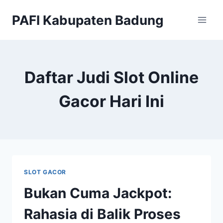
Skip
PAFI Kabupaten Badung
to
content
Daftar Judi Slot Online
Gacor Hari Ini
SLOT GACOR
Bukan Cuma Jackpot:
Rahasia di Balik Proses