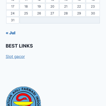
17
18
19
20
21
22
23
24
25
26
27
28
29
30
31
« Jul
BEST LINKS
Slot gacor