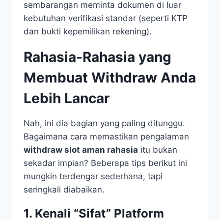
sembarangan meminta dokumen di luar
kebutuhan verifikasi standar (seperti KTP
dan bukti kepemilikan rekening).
Rahasia-Rahasia yang
Membuat Withdraw Anda
Lebih Lancar
Nah, ini dia bagian yang paling ditunggu.
Bagaimana cara memastikan pengalaman
withdraw slot aman rahasia
itu bukan
sekadar impian? Beberapa tips berikut ini
mungkin terdengar sederhana, tapi
seringkali diabaikan.
1. Kenali “Sifat” Platform